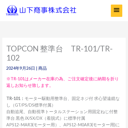
内
メ
容
を
イ
ス
ン
キ
ッ
メ
プ
TOPCON 整準台 TR-101/TR-
ニ
102
ュ
2024年9月26日
|
商品
ー
※TR-101はメーカー在庫の為、ご注文確定後に納期を折り
返しお知らせ致します。
TR-101：
モーター駆動用整準台、固定ネジ付 求心望遠鏡な
し（GT/PS/DS標準付属）
自動追尾、自動視準トータルステーション用固定ねじ付整
準台 黒色 iX/SX/DX（着脱式）に標準付属
APS12-MAR3(モーター用）、APS12-M0AR3(モーター用)に